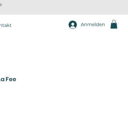
e
Anmelden
ntakt
La Fee